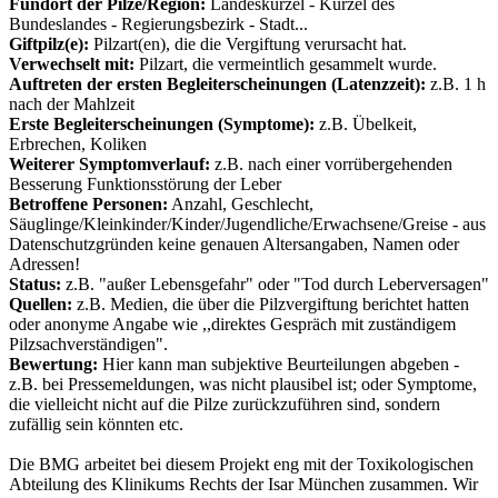
Fundort der Pilze/Region:
Landeskürzel - Kürzel des
Bundeslandes - Regierungsbezirk - Stadt...
Giftpilz(e):
Pilzart(en), die die Vergiftung verursacht hat.
Verwechselt mit:
Pilzart, die vermeintlich gesammelt wurde.
Auftreten der ersten Begleiterscheinungen (Latenzzeit):
z.B. 1 h
nach der Mahlzeit
Erste Begleiterscheinungen (Symptome):
z.B. Übelkeit,
Erbrechen, Koliken
Weiterer Symptomverlauf:
z.B. nach einer vorrübergehenden
Besserung Funktionsstörung der Leber
Betroffene Personen:
Anzahl, Geschlecht,
Säuglinge/Kleinkinder/Kinder/Jugendliche/Erwachsene/Greise - aus
Datenschutzgründen keine genauen Altersangaben, Namen oder
Adressen!
Status:
z.B. "außer Lebensgefahr" oder "Tod durch Leberversagen"
Quellen:
z.B. Medien, die über die Pilzvergiftung berichtet hatten
oder anonyme Angabe wie ,,direktes Gespräch mit zuständigem
Pilzsachverständigen".
Bewertung:
Hier kann man subjektive Beurteilungen abgeben -
z.B. bei Pressemeldungen, was nicht plausibel ist; oder Symptome,
die vielleicht nicht auf die Pilze zurückzuführen sind, sondern
zufällig sein könnten etc.
Die BMG arbeitet bei diesem Projekt eng mit der Toxikologischen
Abteilung des Klinikums Rechts der Isar München zusammen. Wir