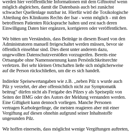
werden hier veröffentlichte Informationen mit dem Giftnotruf wenn
möglich abgleichen, damit die Datenbasis auch bei zunächst
schwacher Quellenlage nutzbar ist. Hierfür wird die Toxikologische
Abteilung des Klinikums Rechts der Isar - wenn möglich - mit den
betroffenen Patienten Rücksprache halten und erst nach deren
Einwilligung Daten hier ergänzen, korrigieren oder veröffentlichen.
Wir bitten um Verständnis, dass Beiträge in diesem Board von den
Administratoren manuell freigeschaltet werden müssen, bevor sie
öffentlich einsehbar sind. Dies dient unter anderem dazu,
ungewollten Datenschutzverstößen vorzugreifen. Bereits eine
Ortsangabe ohne Namensnennung kann Persönlichkeitsrechte
verletzen. Bei sehr kleinen Ortschaften ließe sich möglicherweise
auf die Person rückschließen, um die es sich handelt.
Indirekte Speisewertangaben wie z.B. ,,neben Pilz x wurde auch
Pilz y verzehrt, der aber offensichtlich nicht zur Symptomatik
beitrug" dürfen nicht als Freigabe des Pilzes y als Speisepilz von
Seiten der BMG oder des Autors der Meldung verstanden werden.
Eine Giftigkeit kann dennoch vorliegen. Manche Personen
vertragen Karbolegerlinge, die meisten reagieren aber mit einer
Vergiftung auf diesen ohnehin aufgrund seiner Inhaltsstoffe
ungesunden Pilz.
Wir hoffen einerseits, dass möglichst wenige Vergiftungen auftreten,