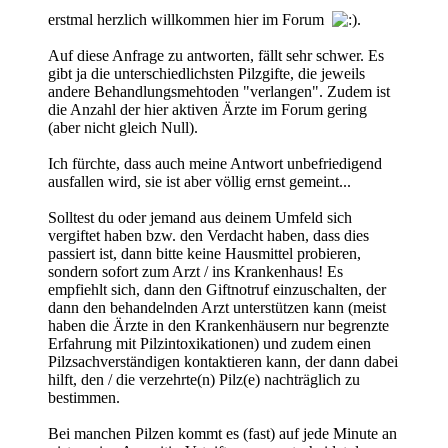
erstmal herzlich willkommen hier im Forum
.
Auf diese Anfrage zu antworten, fällt sehr schwer. Es
gibt ja die unterschiedlichsten Pilzgifte, die jeweils
andere Behandlungsmehtoden "verlangen". Zudem ist
die Anzahl der hier aktiven Ärzte im Forum gering
(aber nicht gleich Null).
Ich fürchte, dass auch meine Antwort unbefriedigend
ausfallen wird, sie ist aber völlig ernst gemeint...
Solltest du oder jemand aus deinem Umfeld sich
vergiftet haben bzw. den Verdacht haben, dass dies
passiert ist, dann bitte keine Hausmittel probieren,
sondern sofort zum Arzt / ins Krankenhaus! Es
empfiehlt sich, dann den Giftnotruf einzuschalten, der
dann den behandelnden Arzt unterstützen kann (meist
haben die Ärzte in den Krankenhäusern nur begrenzte
Erfahrung mit Pilzintoxikationen) und zudem einen
Pilzsachverständigen kontaktieren kann, der dann dabei
hilft, den / die verzehrte(n) Pilz(e) nachträglich zu
bestimmen.
Bei manchen Pilzen kommt es (fast) auf jede Minute an