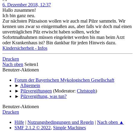
6. Dezember 2018, 12:37
Hallo zusammen!
Ich bin ganz neu.
Zur nächsten Pilzsaison wollen wir auch mal Pilze sammeln. Wir
kennen uns zwar so einigermaßen aus, aber falls wir doch mal einen
unverträglichen Pilz erwischt haben sollten, welche
Sofortmaßnahmen müssen eingeleitet werden bis man beim Arzt
oder Krankenhaus ist? Bin dankbar für jeden Hinweis dazu.
Kindersicherheit - Infos
Drucken
Nach oben
Seiten
1
Benutzer-Aktionen
Forum der Bayerischen Mykologischen Gesellschaft
►
Allgemein
►
Pilzvergiftungen
(Moderator:
Christoph
)
►
Pilzvergiftung, was tun?
Benutzer-Aktionen
Drucken
Hilfe
|
Nutzungsbedingungen und Regeln
|
Nach oben ▲
SMF 2.1.2 © 2022
,
Simple Machines