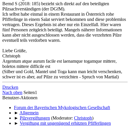
Bernd S (2018: 185) bezieht sich direkt auf den beteiligten
Pilzsachverständigen (der DGfM).
Ich selbst habe einmal in einem Restaurant in Österreich rohe
Pfifferlinge in einem Salat serviert bekommen und diese problemlos
vertragen. Dieses Ergebnis ist aber nur ein Einzelfall. Hier waren
fünf Personen zeitgleich beteiligt. Mangels näherer Informationen
kann aber nicht ausgeschlossen werden, dass die verzehrten Pilze
eventuell teils verdorben waren.
Liebe Grüße,
Christoph
Argentum atque aurum facile est laenamque togamque mittere,
boletos mittere difficile est
(Silber und Gold, Mantel und Toga kann man leicht verschenken,
schwer ist es aber, auf Pilze zu verzichten - Spruch von Martial)
Drucken
Nach oben
Seiten
1
Benutzer-Aktionen
Forum der Bayerischen Mykologischen Gesellschaft
►
Allgemein
►
Pilzvergiftungen
(Moderator:
Christoph
)
►
Vergiftung mit ungenügend erhitzten Pfifferlingen