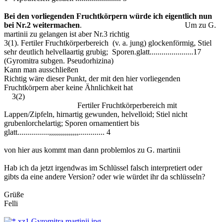
Bei den vorliegenden Fruchtkörpern würde ich eigentlich nun
bei Nr.2 weitermachen
. Um zu G.
martinii zu gelangen ist aber Nr.3 richtig
3(1). Fertiler Fruchtkörperbereich (v. a. jung) glockenförmig, Stiel
sehr deutlich helvellaartig grubig; Sporen.glatt......................17
(Gyromitra subgen. Pseudorhizina)
Kann man ausschließen
Richtig wäre dieser Punkt, der mit den hier vorliegenden
Fruchtkörpern aber keine Ähnlichkeit hat
3(2)
Fertiler Fruchtkörperbereich mit
Lappen/Zipfeln, hirnartig gewunden, helvelloid; Stiel nicht
grubenlorchelartig; Sporen ornamentiert bis
glatt................,,,,,,,,,,,,,,,............. 4
von hier aus kommt man dann problemlos zu G. martinii
Hab ich da jetzt irgendwas im Schlüssel falsch interpretiert oder
gibts da eine andere Version? oder wie würdet ihr da schlüsseln?
Grüße
Felli
xz1 Gyromitra martinii.jpg