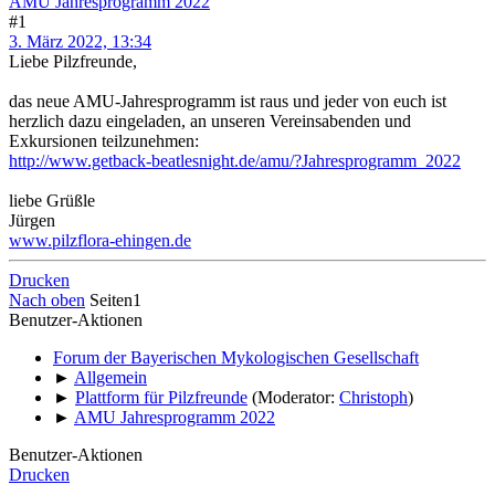
AMU Jahresprogramm 2022
#1
3. März 2022, 13:34
Liebe Pilzfreunde,
das neue AMU-Jahresprogramm ist raus und jeder von euch ist
herzlich dazu eingeladen, an unseren Vereinsabenden und
Exkursionen teilzunehmen:
http://www.getback-beatlesnight.de/amu/?Jahresprogramm_2022
liebe Grüßle
Jürgen
www.pilzflora-ehingen.de
Drucken
Nach oben
Seiten
1
Benutzer-Aktionen
Forum der Bayerischen Mykologischen Gesellschaft
►
Allgemein
►
Plattform für Pilzfreunde
(Moderator:
Christoph
)
►
AMU Jahresprogramm 2022
Benutzer-Aktionen
Drucken