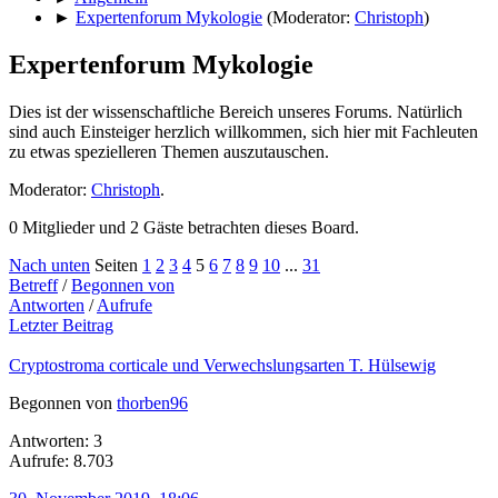
►
Expertenforum Mykologie
(Moderator:
Christoph
)
Expertenforum Mykologie
Dies ist der wissenschaftliche Bereich unseres Forums. Natürlich
sind auch Einsteiger herzlich willkommen, sich hier mit Fachleuten
zu etwas spezielleren Themen auszutauschen.
Moderator:
Christoph
.
0 Mitglieder und 2 Gäste betrachten dieses Board.
Nach unten
Seiten
1
2
3
4
5
6
7
8
9
10
...
31
Betreff
/
Begonnen von
Antworten
/
Aufrufe
Letzter Beitrag
Cryptostroma corticale und Verwechslungsarten T. Hülsewig
Begonnen von
thorben96
Antworten: 3
Aufrufe: 8.703