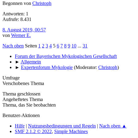
Begonnen von
Christoph
Antworten: 1
Aufrufe: 8.431
8. August 2019, 00:57
von
Werner E.
Nach oben
Seiten
1
2
3
4
5
6
7
8
9
10
...
31
Forum der Bayerischen Mykologischen Gesellschaft
►
Allgemein
►
Expertenforum Mykologie
(Moderator:
Christoph
)
Umfrage
Verschobenes Thema
Thema geschlossen
Angeheftetes Thema
Thema, das Sie beobachten
Benutzer-Aktionen
Hilfe
|
Nutzungsbedingungen und Regeln
|
Nach oben ▲
SMF 2.1.2 © 2022
,
Simple Machines