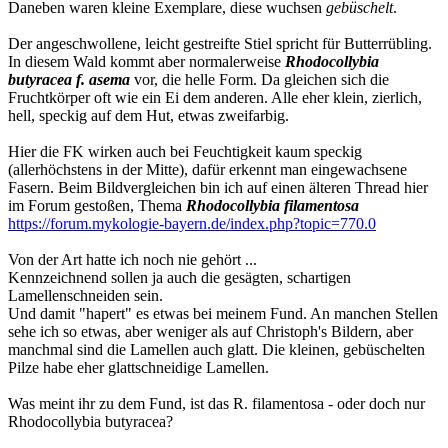
Daneben waren kleine Exemplare, diese wuchsen
gebüschelt
.
Der angeschwollene, leicht gestreifte Stiel spricht für Butterrübling.
In diesem Wald kommt aber normalerweise
Rhodocollybia
butyracea f. asema
vor, die helle Form. Da gleichen sich die
Fruchtkörper oft wie ein Ei dem anderen. Alle eher klein, zierlich,
hell, speckig auf dem Hut, etwas zweifarbig.
Hier die FK wirken auch bei Feuchtigkeit kaum speckig
(allerhöchstens in der Mitte), dafür erkennt man eingewachsene
Fasern. Beim Bildvergleichen bin ich auf einen älteren Thread hier
im Forum gestoßen, Thema
Rhodocollybia filamentosa
https://forum.mykologie-bayern.de/index.php?topic=770.0
Von der Art hatte ich noch nie gehört ...
Kennzeichnend sollen ja auch die gesägten, schartigen
Lamellenschneiden sein.
Und damit "hapert" es etwas bei meinem Fund. An manchen Stellen
sehe ich so etwas, aber weniger als auf Christoph's Bildern, aber
manchmal sind die Lamellen auch glatt. Die kleinen, gebüschelten
Pilze habe eher glattschneidige Lamellen.
Was meint ihr zu dem Fund, ist das R. filamentosa - oder doch nur
Rhodocollybia butyracea?