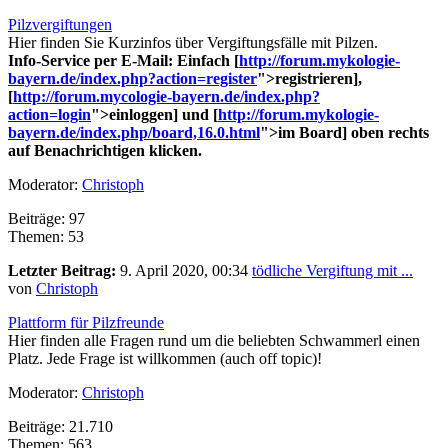
Pilzvergiftungen
Hier finden Sie Kurzinfos über Vergiftungsfälle mit Pilzen.
Info-Service per E-Mail: Einfach [
http://forum.mykologie-
bayern.de/index.php?action=register
">registrieren],
[
http://forum.mycologie-bayern.de/index.php?
action=login
">einloggen] und [
http://forum.mykologie-
bayern.de/index.php/board,16.0.html
">im Board] oben rechts
auf Benachrichtigen klicken.
Moderator:
Christoph
Beiträge: 97
Themen: 53
Letzter Beitrag:
9. April 2020, 00:34
tödliche Vergiftung mit ...
von
Christoph
Plattform für Pilzfreunde
Hier finden alle Fragen rund um die beliebten Schwammerl einen
Platz. Jede Frage ist willkommen (auch off topic)!
Moderator:
Christoph
Beiträge: 21.710
Themen: 563