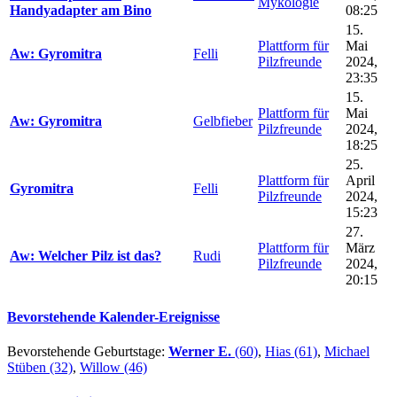
Mykologie
Handyadapter am Bino
08:25
15.
Plattform für
Mai
Aw: Gyromitra
Felli
Pilzfreunde
2024,
23:35
15.
Plattform für
Mai
Aw: Gyromitra
Gelbfieber
Pilzfreunde
2024,
18:25
25.
Plattform für
April
Gyromitra
Felli
Pilzfreunde
2024,
15:23
27.
Plattform für
März
Aw: Welcher Pilz ist das?
Rudi
Pilzfreunde
2024,
20:15
Bevorstehende Kalender-Ereignisse
Bevorstehende Geburtstage:
Werner E.
(60)
,
Hias (61)
,
Michael
Stüben (32)
,
Willow (46)