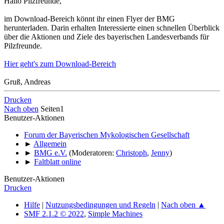
Hallo Pilzfreunde,
im Download-Bereich könnt ihr einen Flyer der BMG
herunterladen. Darin erhalten Interessierte einen schnellen Überblick
über die Aktionen und Ziele des bayerischen Landesverbands für
Pilzfreunde.
Hier geht's zum Download-Bereich
Gruß, Andreas
Drucken
Nach oben
Seiten
1
Benutzer-Aktionen
Forum der Bayerischen Mykologischen Gesellschaft
►
Allgemein
►
BMG e.V.
(Moderatoren:
Christoph
,
Jenny
)
►
Faltblatt online
Benutzer-Aktionen
Drucken
Hilfe
|
Nutzungsbedingungen und Regeln
|
Nach oben ▲
SMF 2.1.2 © 2022
,
Simple Machines