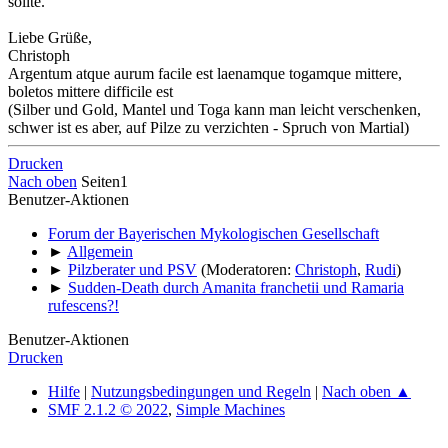
sollte.
Liebe Grüße,
Christoph
Argentum atque aurum facile est laenamque togamque mittere,
boletos mittere difficile est
(Silber und Gold, Mantel und Toga kann man leicht verschenken,
schwer ist es aber, auf Pilze zu verzichten - Spruch von Martial)
Drucken
Nach oben
Seiten
1
Benutzer-Aktionen
Forum der Bayerischen Mykologischen Gesellschaft
►
Allgemein
►
Pilzberater und PSV
(Moderatoren:
Christoph
,
Rudi
)
►
Sudden-Death durch Amanita franchetii und Ramaria
rufescens?!
Benutzer-Aktionen
Drucken
Hilfe
|
Nutzungsbedingungen und Regeln
|
Nach oben ▲
SMF 2.1.2 © 2022
,
Simple Machines