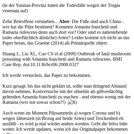
(in der Yunnan-Provinz traten die Todesfälle wegen der Trogia
venenata auf)
Zehn Betroffene verstarben...
Aber
: Die Fälle sind auch China -
wer hat die Pilze bestimmt? Kommen Amanita franchetii und
Ramaria rufescens denn auch dort vor? Oder sind es nahestehende
(oder oberflächlich ähnliche) Arten? Leider komme ich nicht an das
Paper heran, das Graeme (2014) als Primärquelle zitiert:
Huang L, Liu XL, Cao CS et al (2009) Outbreak of fatal mushroom
poisoning with Amanita franchetii and Ramaria rufescens. BMJ
Case Rep. doi:10.1136/bcr06.2008.0327
Ich werde versuchen, das Paper zu bekommen.
Kurz gesagt: bis das nicht geklärt ist, sollte man dringend Abstand
davon nehmen, Kostversuche mit der ohnehin als giftverdächtig
geltenden Amanita franchetii zu machen - und ebenso wenig mit der
Ramaria (wer isst sowas schon?!)
Auch wenn im Moment Pilzsammeln a) wegen Corona und b)
wegen Jahreszeit (in Bezug auf beide Arten) und Trockenheit eh
ausfällt - es wird ja mal wieder anders werden. Gebt die Infos bitte
weiter. Ich werde updaten, wenn ich das Originalpaper bekommen