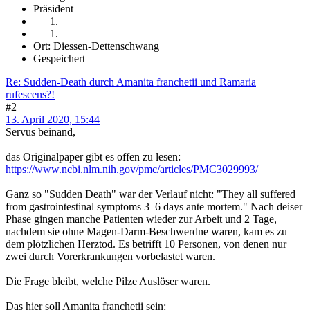
Präsident
Ort: Diessen-Dettenschwang
Gespeichert
Re: Sudden-Death durch Amanita franchetii und Ramaria
rufescens?!
#2
13. April 2020, 15:44
Servus beinand,
das Originalpaper gibt es offen zu lesen:
https://www.ncbi.nlm.nih.gov/pmc/articles/PMC3029993/
Ganz so "Sudden Death" war der Verlauf nicht: "They all suffered
from gastrointestinal symptoms 3–6 days ante mortem." Nach deiser
Phase gingen manche Patienten wieder zur Arbeit und 2 Tage,
nachdem sie ohne Magen-Darm-Beschwerdne waren, kam es zu
dem plötzlichen Herztod. Es betrifft 10 Personen, von denen nur
zwei durch Vorerkrankungen vorbelastet waren.
Die Frage bleibt, welche Pilze Auslöser waren.
Das hier soll Amanita franchetii sein: