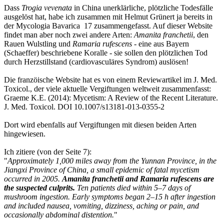
Dass
Trogia vevenata
in China unerklärliche, plötzliche Todesfälle
ausgelöst hat, habe ich zusammen mit Helmut Grünert ja bereits in
der Mycologia Bavarica 17 zusammengefasst. Auf dieser Website
findet man aber noch zwei andere Arten:
Amanita franchetii
, den
Rauen Wulstling und
Ramaria rufescens
- eine aus Bayern
(Schaeffer) beschriebene Koralle - sie sollen den plötzlichen Tod
durch Herzstillstand (cardiovasculäres Syndrom) auslösen!
Die franzöische Website hat es von einem Reviewartikel im J. Med.
Toxicol., der viele aktuelle Vergiftungen weltweit zusammenfasst:
Graeme K.E. (2014): Mycetism: A Review of the Recent Literature.
J. Med. Toxicol. DOI 10.1007/s13181-013-0355-2
Dort wird ebenfalls auf Vergiftungen mit diesen beiden Arten
hingewiesen.
Ich zitiere (von der Seite 7):
"
Approximately 1,000 miles away from the Yunnan Province, in the
Jiangxi Province of China, a small epidemic of fatal mycetism
occurred in 2005.
Amanita franchetii
and
Ramaria rufescens
are
the suspected culprits.
Ten patients died within 5–7 days of
mushroom ingestion. Early symptoms began 2–15 h after ingestion
and included nausea, vomiting, dizziness, aching or pain, and
occasionally abdominal distention.
"