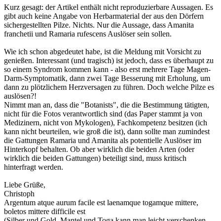
Kurz gesagt: der Artikel enthält nicht reproduzierbare Aussagen. Es
gibt auch keine Angabe von Herbarmaterial der aus den Dörfern
sichergestellten Pilze. Nichts. Nur die Aussage, dass Amanita
franchetii und Ramaria rufescens Auslöser sein sollen.
Wie ich schon abgedeutet habe, ist die Meldung mit Vorsicht zu
genießen. Interessant (und tragisch) ist jedoch, dass es überhaupt zu
so einem Syndrom kommen kann - also erst mehrere Tage Magen-
Darm-Symptomatik, dann zwei Tage Besserung mit Erholung, um
dann zu plötzlichem Herzversagen zu führen. Doch welche Pilze es
auslösen?!
Nimmt man an, dass die "Botanists", die die Bestimmung tätigten,
nicht für die Fotos verantwortlich sind (das Paper stammt ja von
Medizinern, nicht von Mykologen), Fachkompetenz besitzen (ich
kann nicht beurteilen, wie groß die ist), dann sollte man zumindest
die Gattungen Ramaria und Amanita als potentielle Auslöser im
Hinterkopf behalten. Ob aber wirklich die beiden Arten (oder
wirklich die beiden Gattungen) beteiligt sind, muss kritisch
hinterfragt werden.
Liebe Grüße,
Christoph
Argentum atque aurum facile est laenamque togamque mittere,
boletos mittere difficile est
(Silber und Gold, Mantel und Toga kann man leicht verschenken,