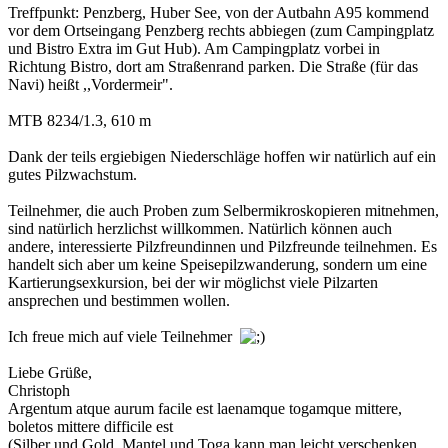
Treffpunkt: Penzberg, Huber See, von der Autbahn A95 kommend
vor dem Ortseingang Penzberg rechts abbiegen (zum Campingplatz
und Bistro Extra im Gut Hub). Am Campingplatz vorbei in
Richtung Bistro, dort am Straßenrand parken. Die Straße (für das
Navi) heißt ,,Vordermeir".
MTB 8234/1.3, 610 m
Dank der teils ergiebigen Niederschläge hoffen wir natürlich auf ein
gutes Pilzwachstum.
Teilnehmer, die auch Proben zum Selbermikroskopieren mitnehmen,
sind natürlich herzlichst willkommen. Natürlich können auch
andere, interessierte Pilzfreundinnen und Pilzfreunde teilnehmen. Es
handelt sich aber um keine Speisepilzwanderung, sondern um eine
Kartierungsexkursion, bei der wir möglichst viele Pilzarten
ansprechen und bestimmen wollen.
Ich freue mich auf viele Teilnehmer
Liebe Grüße,
Christoph
Argentum atque aurum facile est laenamque togamque mittere,
boletos mittere difficile est
(Silber und Gold, Mantel und Toga kann man leicht verschenken,