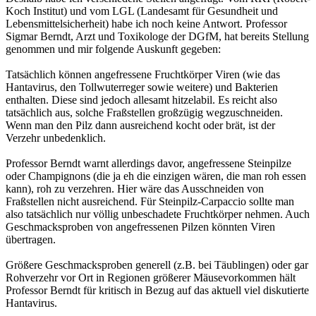
Koch Institut) und vom LGL (Landesamt für Gesundheit und
Lebensmittelsicherheit) habe ich noch keine Antwort. Professor
Sigmar Berndt, Arzt und Toxikologe der DGfM, hat bereits Stellung
genommen und mir folgende Auskunft gegeben:
Tatsächlich können angefressene Fruchtkörper Viren (wie das
Hantavirus, den Tollwuterreger sowie weitere) und Bakterien
enthalten. Diese sind jedoch allesamt hitzelabil. Es reicht also
tatsächlich aus, solche Fraßstellen großzügig wegzuschneiden.
Wenn man den Pilz dann ausreichend kocht oder brät, ist der
Verzehr unbedenklich.
Professor Berndt warnt allerdings davor, angefressene Steinpilze
oder Champignons (die ja eh die einzigen wären, die man roh essen
kann), roh zu verzehren. Hier wäre das Ausschneiden von
Fraßstellen nicht ausreichend. Für Steinpilz-Carpaccio sollte man
also tatsächlich nur völlig unbeschadete Fruchtkörper nehmen. Auch
Geschmacksproben von angefressenen Pilzen könnten Viren
übertragen.
Größere Geschmacksproben generell (z.B. bei Täublingen) oder gar
Rohverzehr vor Ort in Regionen größerer Mäusevorkommen hält
Professor Berndt für kritisch in Bezug auf das aktuell viel diskutierte
Hantavirus.