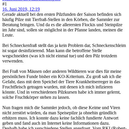
#1
16. Juni 2019, 12:19
Gerade aktuell bei den ersten Pilzfunden der Saison befinden sich
häufig Pilze mit Tierfraß-Stellen in den Körben, die Sammler zur
Beratung bringen. Und da es die allerersten Flockis und Steinpilze
im Jahr sind, sollen sie möglichst in der Pfanne landen, meinen die
Leute.
Bei Schneckenfraß stellt das ja kein Problem dar, Schneckenschleim
ist sogar desinfizierend. Man kann die betroffene Stelle
wegschneiden (was ich nicht einmal tue) und den Pilz trotzdem
verwenden.
Bei Fraß von Mäusen oder anderen Wildtieren war dies für meine
persönlichen Funde bisher ein KO-Kriterium. Zu groß sah ich die
Gefahr, dass mit dem Speichel der Tiere Krankheitserreger in das
Fruchtfleisch getragen wurden, mit denen ich mich infizieren
könnte. Und in verschiedenen Pilzkursen habe ich immer gelernt,
solche Fruchtkörper stehen zu lassen.
Nun fragen mich die Sammler jedoch, ob diese Keime und Viren
nicht zerstört würden, da man Speisepilze ja ohnehin gründlich
erhitzen muss. Ich konnte dazu keine fachlich fundierte Antwort
geben und fand auch im Internet keine Informationen dazu.
Deshalb habe ich verschiedene Stellen angefragt. Vom RKI (Robert-