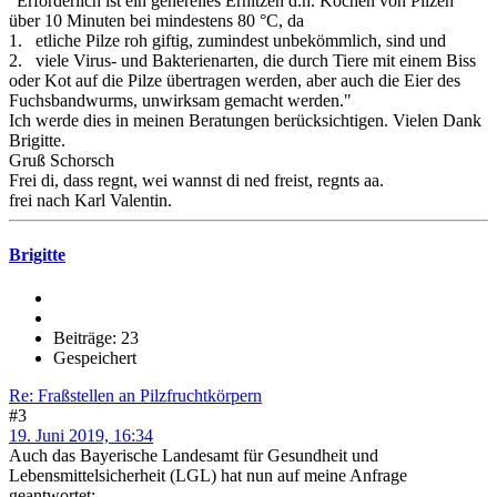
"Erforderlich ist ein generelles Erhitzen d.h. Kochen von Pilzen
über 10 Minuten bei mindestens 80 °C, da
1. etliche Pilze roh giftig, zumindest unbekömmlich, sind und
2. viele Virus- und Bakterienarten, die durch Tiere mit einem Biss
oder Kot auf die Pilze übertragen werden, aber auch die Eier des
Fuchsbandwurms, unwirksam gemacht werden."
Ich werde dies in meinen Beratungen berücksichtigen. Vielen Dank
Brigitte.
Gruß Schorsch
Frei di, dass regnt, wei wannst di ned freist, regnts aa.
frei nach Karl Valentin.
Brigitte
Beiträge: 23
Gespeichert
Re: Fraßstellen an Pilzfruchtkörpern
#3
19. Juni 2019, 16:34
Auch das Bayerische Landesamt für Gesundheit und
Lebensmittelsicherheit (LGL) hat nun auf meine Anfrage
geantwortet: