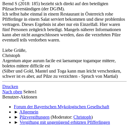
Bernd S (2018: 185) bezieht sich direkt auf den beteiligten
Pilzsachverständigen (der DGfM).
Ich selbst habe einmal in einem Restaurant in Österreich rohe
Pfifferlinge in einem Salat serviert bekommen und diese problemlos
vertragen. Dieses Ergebnis ist aber nur ein Einzelfall. Hier waren
fünf Personen zeitgleich beteiligt. Mangels näherer Informationen
kann aber nicht ausgeschlossen werden, dass die verzehrten Pilze
eventuell teils verdorben waren.
Liebe Grüße,
Christoph
Argentum atque aurum facile est laenamque togamque mittere,
boletos mittere difficile est
(Silber und Gold, Mantel und Toga kann man leicht verschenken,
schwer ist es aber, auf Pilze zu verzichten - Spruch von Martial)
Drucken
Nach oben
Seiten
1
Benutzer-Aktionen
Forum der Bayerischen Mykologischen Gesellschaft
►
Allgemein
►
Pilzvergiftungen
(Moderator:
Christoph
)
►
Vergiftung mit ungenügend erhitzten Pfifferlingen