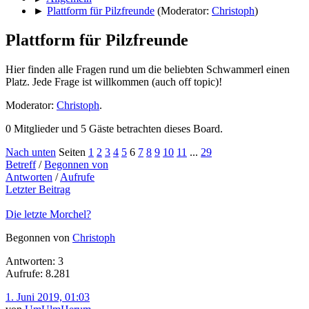
►
Plattform für Pilzfreunde
(Moderator:
Christoph
)
Plattform für Pilzfreunde
Hier finden alle Fragen rund um die beliebten Schwammerl einen
Platz. Jede Frage ist willkommen (auch off topic)!
Moderator:
Christoph
.
0 Mitglieder und 5 Gäste betrachten dieses Board.
Nach unten
Seiten
1
2
3
4
5
6
7
8
9
10
11
...
29
Betreff
/
Begonnen von
Antworten
/
Aufrufe
Letzter Beitrag
Die letzte Morchel?
Begonnen von
Christoph
Antworten: 3
Aufrufe: 8.281
1. Juni 2019, 01:03