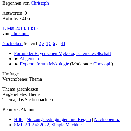
Begonnen von
Christoph
Antworten: 0
Aufrufe: 7.686
1. Mai 2018, 18:15
von
Christoph
Nach oben
Seiten
1
2
3
4
5
6
...
31
Forum der Bayerischen Mykologischen Gesellschaft
►
Allgemein
►
Expertenforum Mykologie
(Moderator:
Christoph
)
Umfrage
Verschobenes Thema
Thema geschlossen
Angeheftetes Thema
Thema, das Sie beobachten
Benutzer-Aktionen
Hilfe
|
Nutzungsbedingungen und Regeln
|
Nach oben ▲
SMF 2.1.2 © 2022
,
Simple Machines