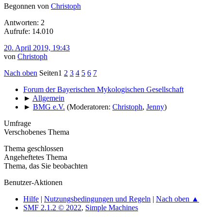
Begonnen von
Christoph
Antworten: 2
Aufrufe: 14.010
20. April 2019, 19:43
von
Christoph
Nach oben
Seiten
1
2
3
4
5
6
7
Forum der Bayerischen Mykologischen Gesellschaft
►
Allgemein
►
BMG e.V.
(Moderatoren:
Christoph
,
Jenny
)
Umfrage
Verschobenes Thema
Thema geschlossen
Angeheftetes Thema
Thema, das Sie beobachten
Benutzer-Aktionen
Hilfe
|
Nutzungsbedingungen und Regeln
|
Nach oben ▲
SMF 2.1.2 © 2022
,
Simple Machines