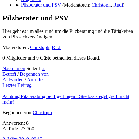
►
Pilzberater und PSV
(Moderatoren:
Christoph
,
Rudi
)
Pilzberater und PSV
Hier geht es um alles rund um die Pilzberatung und die Tätigkeiten
von Pilzsachverständigen
Moderatoren:
Christoph
,
Rudi
.
0 Mitglieder und 9 Gäste betrachten dieses Board.
Nach unten
Seiten
1
2
Betreff
/
Begonnen von
Antworten
/
Aufrufe
Letzter Beitrag
Achtung Pilzberatung bei Egerlingen - Stielbasisregel greift nicht
mehr!
Begonnen von
Christoph
Antworten: 8
Aufrufe: 23.560