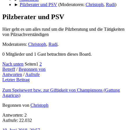
►
Pilzberater und PSV
(Moderatoren:
Christoph
,
Rudi
)
Pilzberater und PSV
Hier geht es um alles rund um die Pilzberatung und die Tätigkeiten
von Pilzsachverständigen
Moderatoren:
Christoph
,
Rudi
.
0 Mitglieder und 1 Gast betrachten dieses Board.
Nach unten
Seiten
1
2
Betreff
/
Begonnen von
Antworten
/
Aufrufe
Letzter Beitrag
Zum Speisewert bzw. zur Giftigkeit von Champignons (Gattung
Agaricus)
Begonnen von
Christoph
Antworten: 2
Aufrufe: 22.032