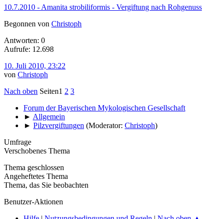
10.7.2010 - Amanita strobiliformis - Vergiftung nach Rohgenuss
Begonnen von
Christoph
Antworten: 0
Aufrufe: 12.698
10. Juli 2010, 23:22
von
Christoph
Nach oben
Seiten
1
2
3
Forum der Bayerischen Mykologischen Gesellschaft
►
Allgemein
►
Pilzvergiftungen
(Moderator:
Christoph
)
Umfrage
Verschobenes Thema
Thema geschlossen
Angeheftetes Thema
Thema, das Sie beobachten
Benutzer-Aktionen
Hilfe
|
Nutzungsbedingungen und Regeln
|
Nach oben ▲