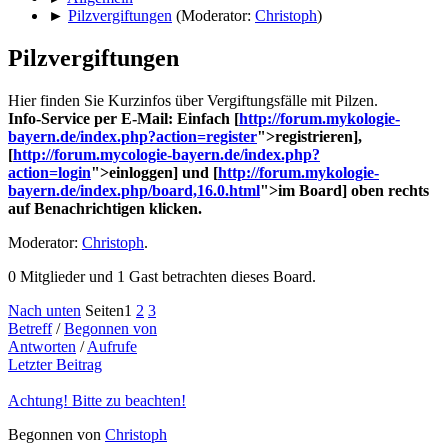
►
Pilzvergiftungen
(Moderator:
Christoph
)
Pilzvergiftungen
Hier finden Sie Kurzinfos über Vergiftungsfälle mit Pilzen.
Info-Service per E-Mail: Einfach [
http://forum.mykologie-
bayern.de/index.php?action=register
">registrieren],
[
http://forum.mycologie-bayern.de/index.php?
action=login
">einloggen] und [
http://forum.mykologie-
bayern.de/index.php/board,16.0.html
">im Board] oben rechts
auf Benachrichtigen klicken.
Moderator:
Christoph
.
0 Mitglieder und 1 Gast betrachten dieses Board.
Nach unten
Seiten
1
2
3
Betreff
/
Begonnen von
Antworten
/
Aufrufe
Letzter Beitrag
Achtung! Bitte zu beachten!
Begonnen von
Christoph