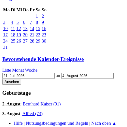
Mo
Di
Mi
Do
Fr
Sa
So
1
2
3
4
5
6
7
8
9
10
11
12
13
14
15
16
17
18
19
20
21
22
23
24
25
26
27
28
29
30
31
Bevorstehende Kalender-Ereignisse
Liste
Monat
Woche
an
Geburtstage
2. August
:
Bernhard Kaiser (91)
3. August
:
Alfred (73)
Hilfe
|
Nutzungsbedingungen und Regeln
|
Nach oben ▲