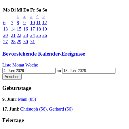
Mo
Di
Mi
Do
Fr
Sa
So
1
2
3
4
5
6
7
8
9
10
11
12
13
14
15
16
17
18
19
20
21
22
23
24
25
26
27
28
29
30
31
Bevorstehende Kalender-Ereignisse
Liste
Monat
Woche
an
Geburtstage
9. Juni
:
Mani (85)
17. Juni
:
Christoph (56)
,
Gerhard (56)
Feiertage