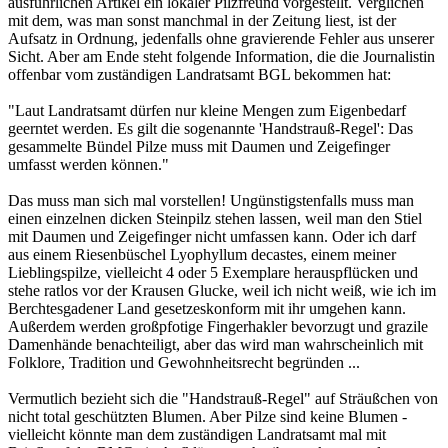
ausführlichen Artikel ein lokaler Pilzfreund vorgestellt. Verglichen
mit dem, was man sonst manchmal in der Zeitung liest, ist der
Aufsatz in Ordnung, jedenfalls ohne gravierende Fehler aus unserer
Sicht. Aber am Ende steht folgende Information, die die Journalistin
offenbar vom zuständigen Landratsamt BGL bekommen hat:
"Laut Landratsamt dürfen nur kleine Mengen zum Eigenbedarf
geerntet werden. Es gilt die sogenannte 'Handstrauß-Regel': Das
gesammelte Bündel Pilze muss mit Daumen und Zeigefinger
umfasst werden können."
Das muss man sich mal vorstellen! Ungünstigstenfalls muss man
einen einzelnen dicken Steinpilz stehen lassen, weil man den Stiel
mit Daumen und Zeigefinger nicht umfassen kann. Oder ich darf
aus einem Riesenbüschel Lyophyllum decastes, einem meiner
Lieblingspilze, vielleicht 4 oder 5 Exemplare herauspflücken und
stehe ratlos vor der Krausen Glucke, weil ich nicht weiß, wie ich im
Berchtesgadener Land gesetzeskonform mit ihr umgehen kann.
Außerdem werden großpfotige Fingerhakler bevorzugt und grazile
Damenhände benachteiligt, aber das wird man wahrscheinlich mit
Folklore, Tradition und Gewohnheitsrecht begründen ...
Vermutlich bezieht sich die "Handstrauß-Regel" auf Sträußchen von
nicht total geschützten Blumen. Aber Pilze sind keine Blumen -
vielleicht könnte man dem zuständigen Landratsamt mal mit